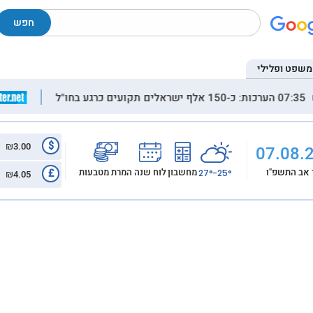
חפש
משפט ופלילי
ישראלים תקועים כרגע בחו"ל
23:57 תיעוד מ
$
₪3.00
07.08.
מחשבון
לוח שנה
המרת מטבעות
 אב התשפ"ו
£
25°-27°
₪4.05