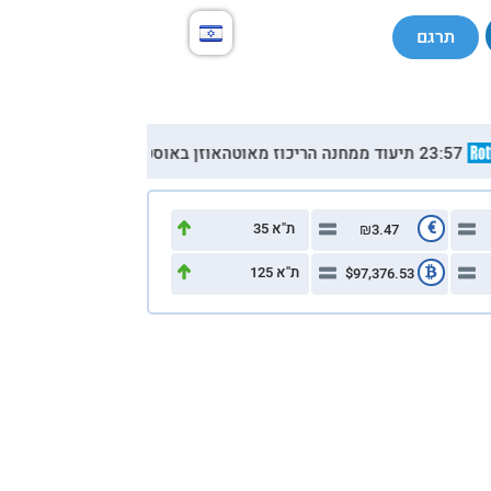
תרגם
מחנה הריכוז מאוטהאוזן באוסטריה: תלמיד לבש חולצה עם דמותה של המחבלת דלאל מוגרבי והכיתוב ״שחררו את פלסטין״
€
ת"א 35
₪3.47
ת"א 125
$97,376.53