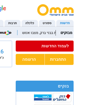
חדשות
ספורט
כלכלה
תרבות
מבזקים
22:22 פעוט נחנק משקית בבני ברק, מצבו אנוש
07:35 הערכות: כ-150 אלף 
לעמוד החדשות
26
כ"ד
התחברות
הרשמה
בנקים