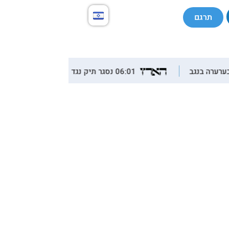
תרגם
06:01 נסגר תיק נגד שוטרים שהרגו תושב ג'לג'וליה, אף שהמדינה הודתה שנורה בשוגג