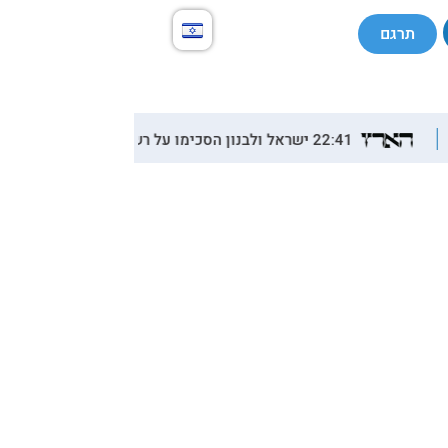
תרגם
22:41 ישראל ולבנון הסכימו על רשימת מדינות שישלחו כוחות לוודא את פירוק חיזבאללה מנשק