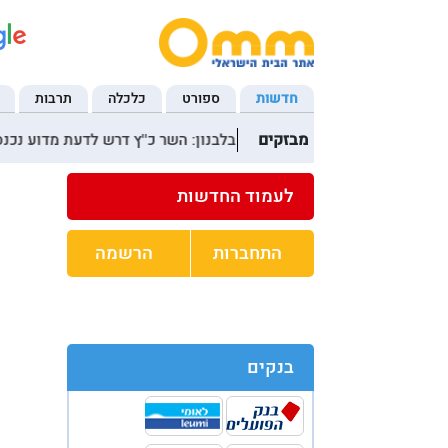
חדשות
ספורט
כלכלה
תרבות
מבזקים
12:27 התקרית הקשה בלבנון: השר כ''ץ דרש לדעת מדוע נכנסו למבנה, בצה''ל מתחקרים אם נשמרו הנהלים
13:12 הליכוד לסולברג: שקול מחדש את איסור השימוש באלקטור
לעמוד החדשות
התחברות
הרשמה
בנקים