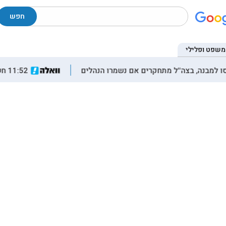
חפש
משפט ופלילי
11:52 חשד לאירוע ביטחוני בכוכב יעקב ותל ציון: כוחות זורמים ליישוב, בשלב זה מסומן כי מדובר בישראלים