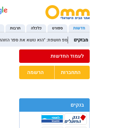
חדשות
ספורט
כלכלה
תרבות
מבזקים
15:41 גרושתו של טראמפ חושפת: "הוא נושא את ספר הזוהר מעל הלב"
15:53 יהושוע שני על מה שארע עם אחיינו שאושפז. ראיון קול בערוץ 14 בהמשך למה שכבר הובא כאן. אני זועם. פותח עוד אשכול. זה חייב להישאר בכותרות. אם צר
לעמוד החדשות
התחברות
הרשמה
בנקים