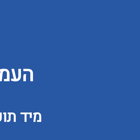
העמו
מיד תו