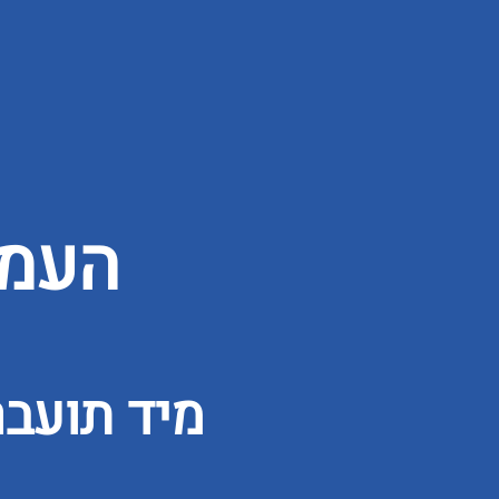
העמו
מיד תועב