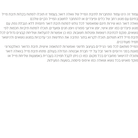
עמוד זה הינו עמוד התחברות לתיבת המייל של וואלה דואר, בעמוד זו תוכלו לפתוח בקלות תיבת מייל
בחינם עם מגוון רחב של כלים ופיצ'רים או להתחבר לחשבון המייל הקיים שלכם
וואלה דואר הוא שירות חינם שמאפשר לכל גולש לפתוח תיבת דואר חינמית ללא הגבלת נפח, עם
מגוון פיצ'רים כמו יומן אישי, יומן אירועי ספורט ויומן חגים ומועדים. תוכלו לפתוח תיקיות חכמות לפי
נושאים, פנקס לכתיבת רשומות ומטלות חשובות. כמו כן אפשרות להעלאת ושליחת קבצים גדולים לכל
תיבת מייל ללא תשלום. תוכלו לקרוא בתוך התיבה את החדשות הכי עדכניות במגוון נושאים ולהישאר
תמיד מעודכנים.
המייל מותאם לכל סוגי הניידים בעיצוב חדשני ואפשרות להתאמה אישית. תיבת הדואר האלקטרוני
מוגנת בפני וירוסים ודואר זבל על ידי חברת אבטחה הגדולה בעולם. פתחו תיבת מייל בוואלה דואר
ותוכלו להישאר מחוברים בכל מקום. כמו כן ניתן לקבל תמיכה בעברית באמצעות שליחת מייל או
מוקד מאויש בכל נושא ושאלה כמו איפוס סיסמה, בשעות הפעילות.