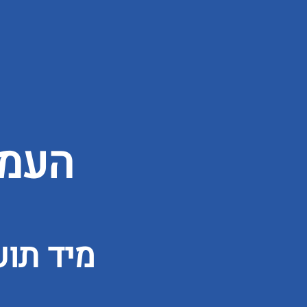
העמו
מיד תו