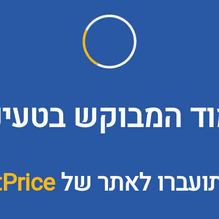
ד המבוקש בטעינה
תועברו לאתר של
tPrice