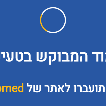
ד המבוקש בטעינה
תועברו לאתר של
omed